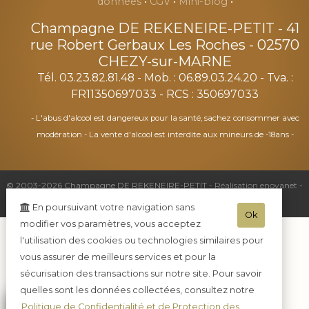
données
•
CGV
•
Mini-blog
•
Champagne DE REKENEIRE-PETIT
-
41
rue Robert Gerbaux Les Roches -
02570
CHEZY-sur-MARNE
Tél. 03.23.82.81.48
- Mob. : 06.89.03.24.20 - Tva. :
FR11350697033 - RCS : 350697033
- L'abus d'alcool est dangereux pour la santé, sachez consommer avec
modération - La vente d'alcool est interdite aux mineurs de -18ans -
© 2003-2026 Champagne DE REKENEIRE-PETIT -
Réalisation enovanet
-
Moteur eChampagne
- 1 visiteur connecté.
En poursuivant votre navigation sans
Ok
modifier vos paramètres, vous acceptez
l'utilisation des cookies ou technologies similaires pour
vous assurer de meilleurs services et pour la
sécurisation des transactions sur notre site. Pour savoir
quelles sont les données collectées, consultez notre
Politique de Confidentialité et de Protection des