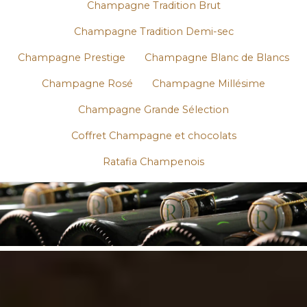
Champagne Tradition Brut
Champagne Tradition Demi-sec
Champagne Prestige
Champagne Blanc de Blancs
Champagne Rosé
Champagne Millésime
Champagne Grande Sélection
Coffret Champagne et chocolats
Ratafia Champenois