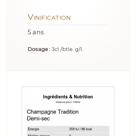
Vinification
5 ans
Dosage :
3cl /btle. g/l.