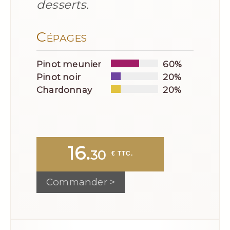
desserts.
Cépages
Pinot meunier
60%
Pinot noir
20%
Chardonnay
20%
16.
30
 € TTC.
Commander >