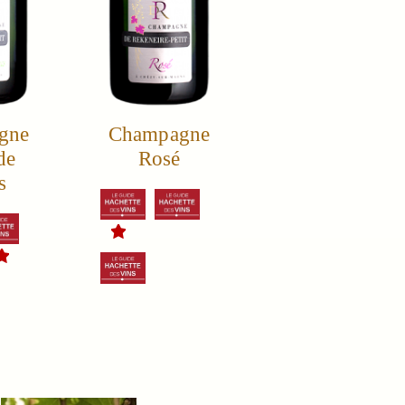
gne
Champagne
de
Rosé
s