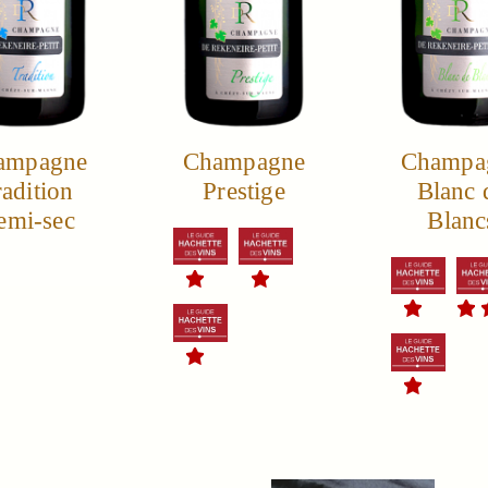
ampagne
Champagne
Champa
adition
Prestige
Blanc 
emi-sec
Blanc