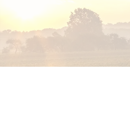
Demi-sec
Champagne Prestige
Champagne Blanc de B
ande Sélection
Coffret Champagne et chocolats
Rata