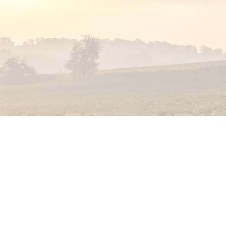
lancs
Champagne Rosé
Champagne Millésime
fia Champenois