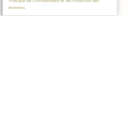
Politique de Confidentialité et de Protection des
données
Assistance
7j /7, 9h à 20h.
03.23.82.32.64
Champagne Tradition Brut
Champagne Tradition Demi-sec
Champagne Prestige
Champagne Blanc de Blancs
Champagne Rosé
Champagne Millésime
Champagne Grande Sélection
Coffret Champagne et chocolats