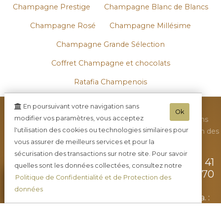
Champagne Prestige
Champagne Blanc de Blancs
Champagne Rosé
Champagne Millésime
Champagne Grande Sélection
Coffret Champagne et chocolats
Ratafia Champenois
En poursuivant votre navigation sans
Ok
modifier vos paramètres, vous acceptez
•
Toutes nos actualités
•
Nous contacter
•
Mentions
l'utilisation des cookies ou technologies similaires pour
légales
•
Plan du site
•
Nous rendre visite
•
Protection des
vous assurer de meilleurs services et pour la
données
•
CGV
•
Mini-blog
•
sécurisation des transactions sur notre site. Pour savoir
Champagne DE REKENEIRE-PETIT
-
41
quelles sont les données collectées, consultez notre
rue Robert Gerbaux Les Roches -
02570
Politique de Confidentialité et de Protection des
CHEZY-sur-MARNE
données
Tél. 03.23.82.81.48
- Mob. : 06.89.03.24.20 - Tva. :
FR11350697033 - RCS : 350697033