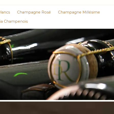
lancs
Champagne Rosé
Champagne Millésime
fia Champenois