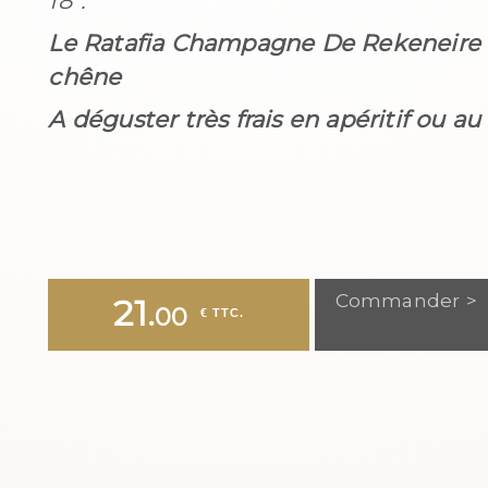
18°.
Le Ratafia Champagne De Rekeneire a v
chêne
A déguster très frais en apéritif ou au
Commander >
21.
00
 € TTC.