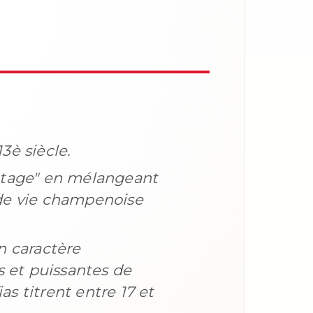
3è siècle.
"mutage" en mélangeant
u de vie champenoise
n caractère
s et puissantes de
as titrent entre 17 et