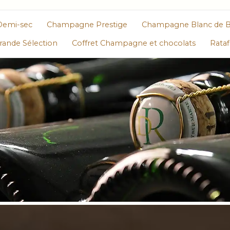
Demi-sec
Champagne Prestige
Champagne Blanc de B
ande Sélection
Coffret Champagne et chocolats
Rata