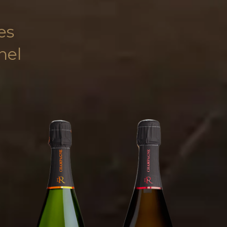
es
nel