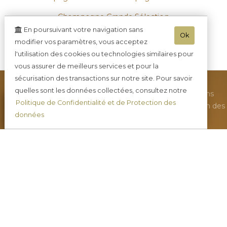
Champagne Grande Sélection
En poursuivant votre navigation sans
Coffret Champagne et chocolats
Ok
modifier vos paramètres, vous acceptez
l'utilisation des cookies ou technologies similaires pour
Ratafia Champenois
vous assurer de meilleurs services et pour la
sécurisation des transactions sur notre site. Pour savoir
quelles sont les données collectées, consultez notre
•
Toutes nos actualités
•
Nous contacter
•
Mentions
Politique de Confidentialité et de Protection des
légales
•
Plan du site
•
Nous rendre visite
•
Protection des
données
données
•
CGV
•
Mini-blog
•
Champagne DE REKENEIRE-PETIT
-
41
rue Robert Gerbaux Les Roches -
02570
CHEZY-sur-MARNE
Tél. 03.23.82.81.48
- Mob. : 06.89.03.24.20 - Tva. :
FR11350697033 - RCS : 350697033
- L'abus d'alcool est dangereux pour la santé, sachez consommer avec
modération - La vente d'alcool est interdite aux mineurs de -18ans -