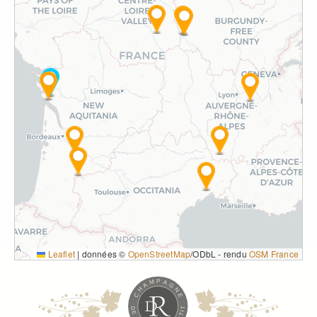
Leaflet
|
données ©
OpenStreetMap
/ODbL - rendu
OSM France