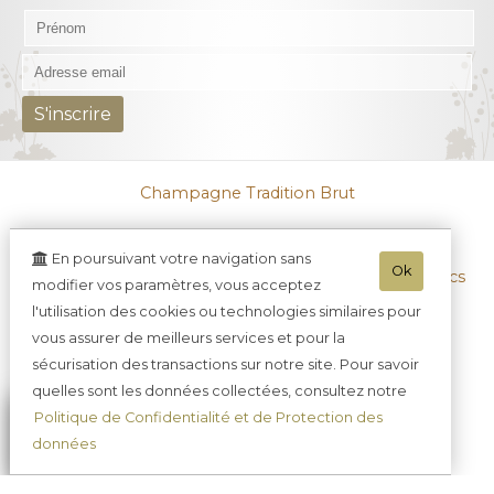
Champagne Tradition Brut
Champagne Tradition Demi-sec
En poursuivant votre navigation sans
Ok
Champagne Prestige
Champagne Blanc de Blancs
modifier vos paramètres, vous acceptez
l'utilisation des cookies ou technologies similaires pour
Champagne Rosé
Champagne Millésime
vous assurer de meilleurs services et pour la
Champagne Grande Sélection
sécurisation des transactions sur notre site. Pour savoir
quelles sont les données collectées, consultez notre
Coffret Champagne et chocolats
Politique de Confidentialité et de Protection des
Ratafia Champenois
données