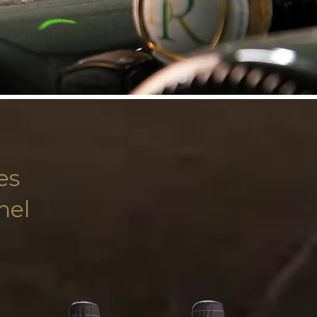
es
nel