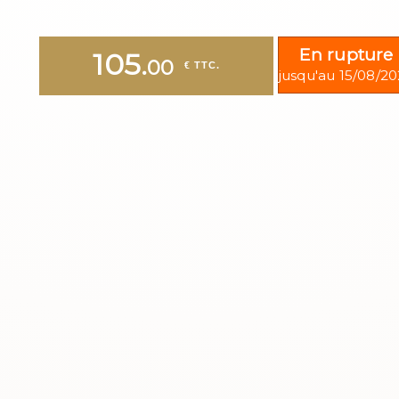
En rupture
105.
00
 € TTC.
jusqu'au 15/08/2