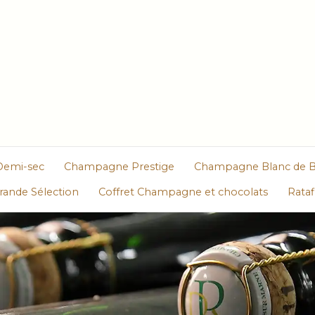
Demi-sec
Champagne Prestige
Champagne Blanc de B
ande Sélection
Coffret Champagne et chocolats
Rata