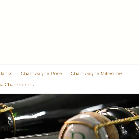
lancs
Champagne Rosé
Champagne Millésime
fia Champenois