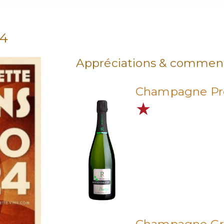
24
Appréciations & comment
Champagne Pr
★
Champagne Gr