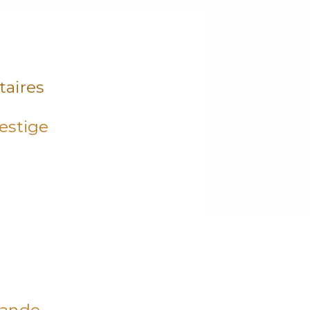
aires
estige
ande