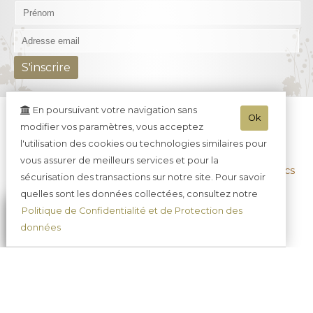
En poursuivant votre navigation sans
Champagne Tradition Brut
Ok
modifier vos paramètres, vous acceptez
Champagne Tradition Demi-sec
l'utilisation des cookies ou technologies similaires pour
vous assurer de meilleurs services et pour la
Champagne Prestige
Champagne Blanc de Blancs
sécurisation des transactions sur notre site. Pour savoir
quelles sont les données collectées, consultez notre
Champagne Rosé
Champagne Millésime
Politique de Confidentialité et de Protection des
Champagne Grande Sélection
données
Coffret Champagne et chocolats
Ratafia Champenois