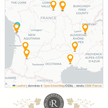
Leaflet
|
données ©
OpenStreetMap
/ODbL - rendu
OSM France