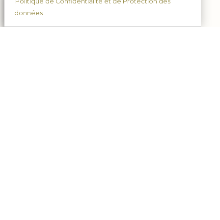
Politique de Confidentialité et de Protection des
données
Assistance
7j /7, 9h à 20h.
03.23.82.32.64
Champagne Tradition Brut
Champagne Tradition Demi-sec
Champagne Prestige
Champagne Blanc de Blancs
Champagne Rosé
Champagne Millésime
Champagne Grande Sélection
Coffret Champagne et chocolats